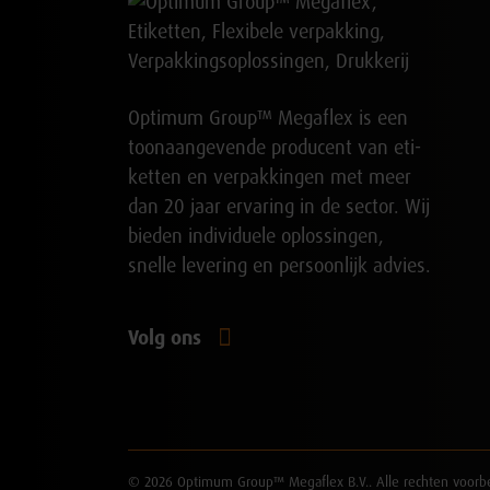
Optimum Group™ Megaflex is een
toon­aan­ge­vende produ­cent van eti­
ket­ten en verpak­kingen met meer
dan 20 jaar erva­ring in de sector. Wij
bieden indi­vidu­ele oplos­sin­gen,
snelle leve­ring en persoon­lijk advies.
Volg ons
© 2026 Optimum Group™ Megaflex B.V.. Alle rechten voor